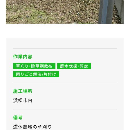
作業内容
草刈り・除草剤散布
庭木伐採・剪定
困りごと解決/片付け
施工場所
浜松市内
備考
遊休農地の草刈り