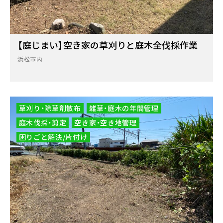
【庭じまい】空き家の草刈りと庭木全伐採作業
浜松市内
草刈り・除草剤散布
雑草・庭木の年間管理
庭木伐採・剪定
空き家・空き地管理
困りごと解決/片付け