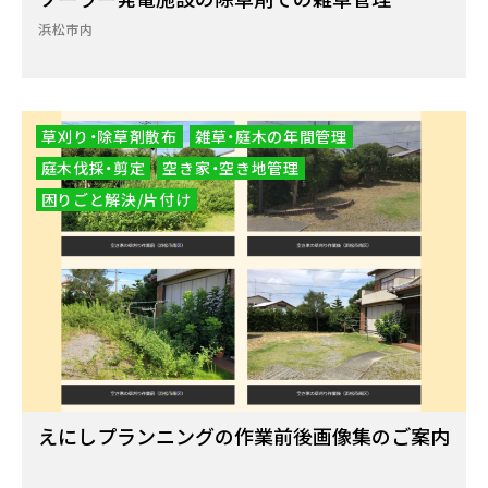
浜松市内
草刈り・除草剤散布
雑草・庭木の年間管理
庭木伐採・剪定
空き家・空き地管理
困りごと解決/片付け
えにしプランニングの作業前後画像集のご案内