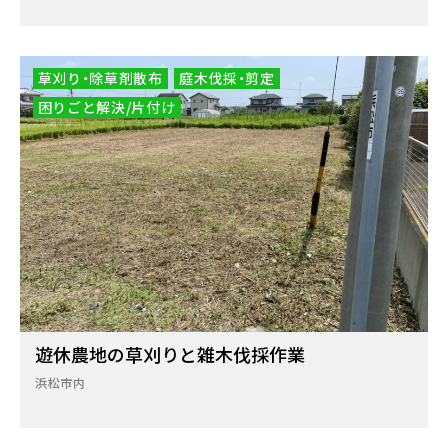
草刈り・除草剤散布
庭木伐採・剪定
困りごと解決/片付け
遊休農地の草刈りと雑木伐採作業
浜松市内