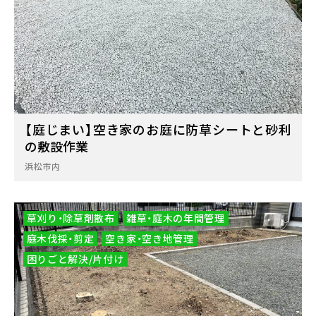
【庭じまい】空き家のお庭に防草シートと砂利
の敷設作業
浜松市内
草刈り・除草剤散布
雑草・庭木の年間管理
庭木伐採・剪定
空き家・空き地管理
困りごと解決/片付け