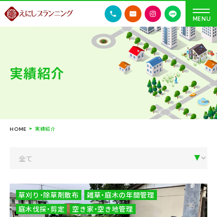
実績紹介
実績紹介
HOME
草刈り・除草剤散布
雑草・庭木の年間管理
庭木伐採・剪定
空き家・空き地管理