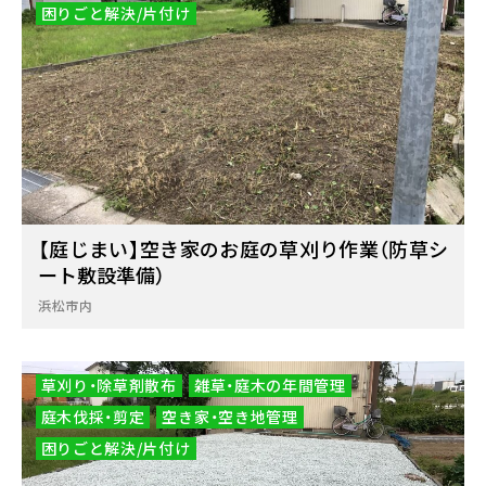
困りごと解決/片付け
【庭じまい】空き家のお庭の草刈り作業（防草シ
ート敷設準備）
浜松市内
草刈り・除草剤散布
雑草・庭木の年間管理
庭木伐採・剪定
空き家・空き地管理
困りごと解決/片付け