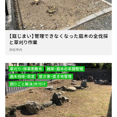
【庭じまい】管理できなくなった庭木の全伐採
と草刈り作業
浜松市内
草刈り・除草剤散布
雑草・庭木の年間管理
庭木伐採・剪定
空き家・空き地管理
困りごと解決/片付け