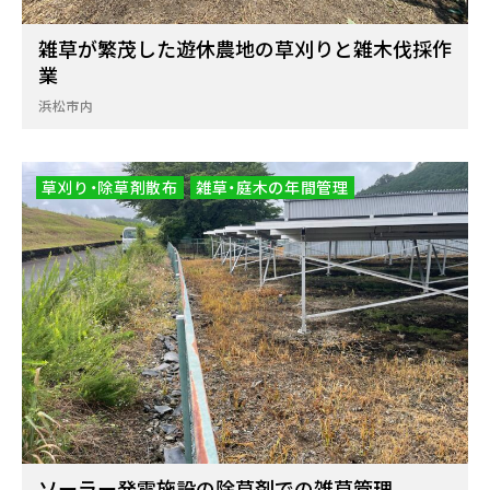
雑草が繁茂した遊休農地の草刈りと雑木伐採作
業
浜松市内
草刈り・除草剤散布
雑草・庭木の年間管理
ソーラー発電施設の除草剤での雑草管理