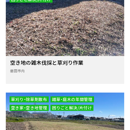
空き地の雑木伐採と草刈り作業
磐田市内
草刈り・除草剤散布
雑草・庭木の年間管理
空き家・空き地管理
困りごと解決/片付け